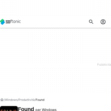
Windows
Produttività
Found
Found
per Windows