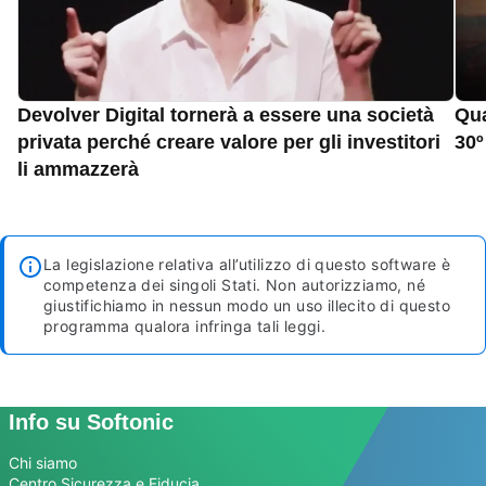
Devolver Digital tornerà a essere una società
Qua
privata perché creare valore per gli investitori
30º
li ammazzerà
La legislazione relativa all’utilizzo di questo software è
competenza dei singoli Stati. Non autorizziamo, né
giustifichiamo in nessun modo un uso illecito di questo
programma qualora infringa tali leggi.
Info su Softonic
Chi siamo
Centro Sicurezza e Fiducia